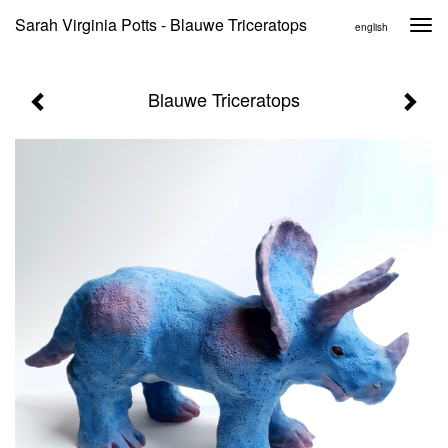
Sarah Virginia Potts - Blauwe Triceratops
Togg
english
navi
Blauwe Triceratops