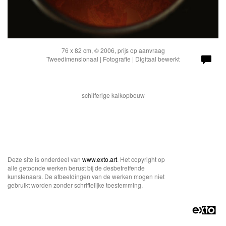
76 x 82 cm, © 2006, prijs op aanvraag
Tweedimensionaal | Fotografie | Digitaal bewerkt
schilferige kalkopbouw
Deze site is onderdeel van
www.exto.art
. Het copyright op
alle getoonde werken berust bij de desbetreffende
kunstenaars. De afbeeldingen van de werken mogen niet
gebruikt worden zonder schriftelijke toestemming.