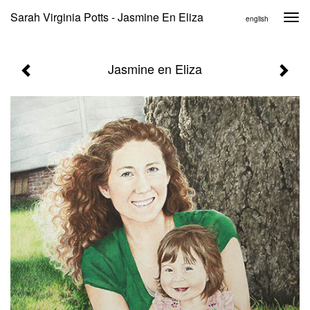
Sarah Virginia Potts - Jasmine En Eliza
Togg
english
navi
Jasmine en Eliza